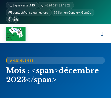
Ligne verte :
115
+224 621 82 13 23
contact@anss-guinee.org
Kenien Conakry, Guinée
ANSS GUINÉE
Mois : <span>décembre
2023</span>