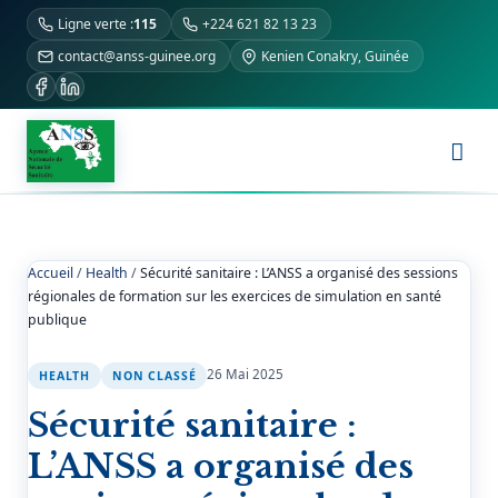
Ligne verte :
115
+224 621 82 13 23
contact@anss-guinee.org
Kenien Conakry, Guinée
Accueil
/
Health
/
Sécurité sanitaire : L’ANSS a organisé des sessions
régionales de formation sur les exercices de simulation en santé
publique
26 Mai 2025
HEALTH
NON CLASSÉ
Sécurité sanitaire :
L’ANSS a organisé des