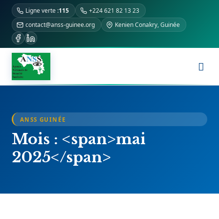
Ligne verte :
115
+224 621 82 13 23
contact@anss-guinee.org
Kenien Conakry, Guinée
ANSS GUINÉE
Mois : <span>mai
2025</span>