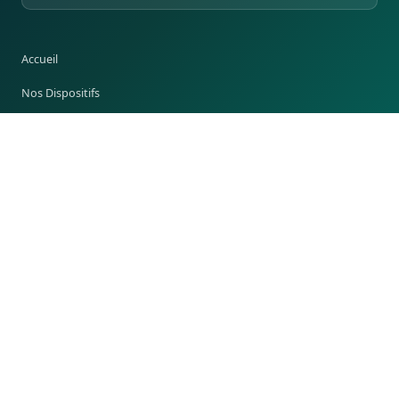
Accueil
Nos Dispositifs
Notre Équipe
Médiathèque & Documents
Actualités
RESSOURCES
Médiathèque & Documents
Actualités
Nos Dispositifs