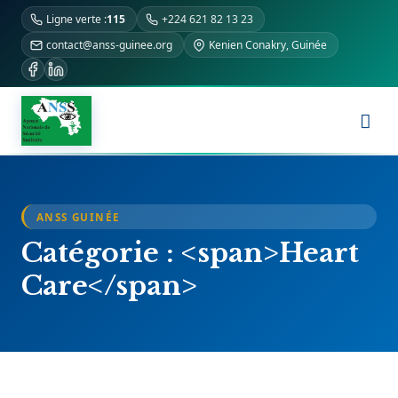
Ligne verte :
115
+224 621 82 13 23
contact@anss-guinee.org
Kenien Conakry, Guinée
ANSS GUINÉE
Catégorie : <span>Heart
Care</span>