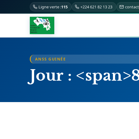
Ligne verte :
115
+224 621 82 13 23
contac
ANSS GUINÉE
Jour : <span