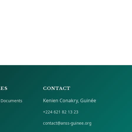
CES
CONTACT
Kenien Conakry, Guinée
 Documents
+224 621 82 13 23
contact@anss-guinee.org